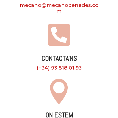
mecano@mecanopenedes.co
m

CONTACTA'NS
(+34) 93 818 01 93

ON ESTEM