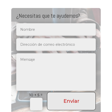
=
10 + 5
Enviar